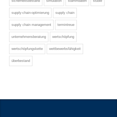
sicherheitsbestand
simulation
stammdaten
studie
supply-chain-optimierung
supply chain
supply chain management
termintreue
unternehmensberatung
wertschöpfung
wertschöpfungskette
wettbewerbsfähigkeit
überbestand