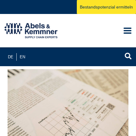
Bestandspotenzial ermitteln
DE
EN