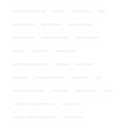
fertigungssteuerung
kanban
kennzahlen
lager
lagerbestand
lagerhaltung
lagerumschlag
lebenszyklus
lieferbereitschaft
lieferfähigkeit
logistik
losgrößen
management
optimierungspotenzial
planung
potenziale
prognose
prognoseverfahren
regelwerk
sap
sicherheitsbestand
simulation
stammdaten
studie
supply-chain-optimierung
supply chain
supply chain management
termintreue