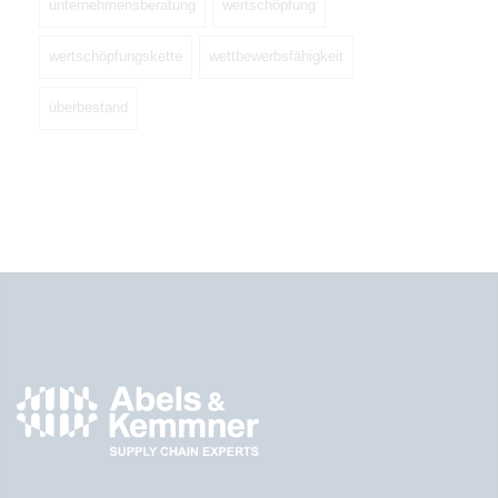
unternehmensberatung
wertschöpfung
wertschöpfungskette
wettbewerbsfähigkeit
überbestand