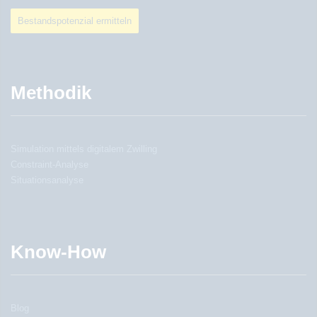
Bestandspotenzial ermitteln
Methodik
Simulation mittels digitalem Zwilling
Constraint-Analyse
Situationsanalyse
Know-How
Blog