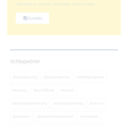
individuell zu unseren Leistungen und Lösungen.
Kontakt
Schlagwörter
absatzplanung
absatzprognose
bedarfsprognose
beratung
beschaffung
bestand
bestandsoptimierung
bestandssenkung
diskover
disposition
dispositionsparameter
erp-system