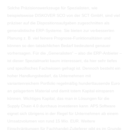
Solche Präzisionswerkzeuge für Spezialisten, wie
beispielsweise DISKOVER SCO von der SCT GmbH, sind viel
präziser auf die Dispositionsaufgaben zugeschnitten als
generalistische ERP-Systeme. Sie bieten zur verbesserten
Planung z. B. viel feinere Prognose-Funktionalitäten und
können so den tatsächlichen Bedarf bedeutend genauer
vorhersagen. Für die „Generalisten“ – also die ERP-Anbieter –
ist dieser Spezialmarkt kaum interessant, da hier sehr tiefes
und spezifisches Fachwissen gefragt ist. Dennoch besteht ein
hoher Handlungsbedarf, da Unternehmen mit
variantenreichem Portfolio regelmäßig hunderttausende Euro
an gelagertem Material und damit totem Kapital einsparen
können. Wichtiges Kapital, das man in Lösungen für die
Supply Chain 4.0 durchaus investieren kann. APS Software
eignet sich übrigens in der Regel für Unternehmen ab einem
Umsatzvolumen von rund 15 Mio. EUR. Weitere
Einschränkungen für Fachhandel-Zulieferer gibt es im Grunde