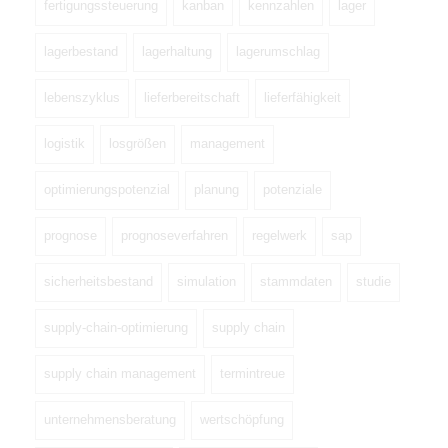
fertigungssteuerung
kanban
kennzahlen
lager
lagerbestand
lagerhaltung
lagerumschlag
lebenszyklus
lieferbereitschaft
lieferfähigkeit
logistik
losgrößen
management
optimierungspotenzial
planung
potenziale
prognose
prognoseverfahren
regelwerk
sap
sicherheitsbestand
simulation
stammdaten
studie
supply-chain-optimierung
supply chain
supply chain management
termintreue
unternehmensberatung
wertschöpfung