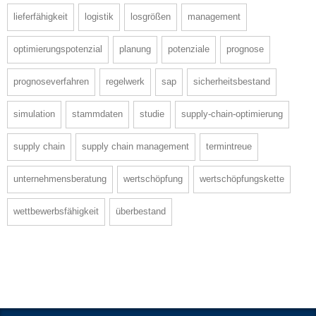
lieferfähigkeit
logistik
losgrößen
management
optimierungspotenzial
planung
potenziale
prognose
prognoseverfahren
regelwerk
sap
sicherheitsbestand
simulation
stammdaten
studie
supply-chain-optimierung
supply chain
supply chain management
termintreue
unternehmensberatung
wertschöpfung
wertschöpfungskette
wettbewerbsfähigkeit
überbestand