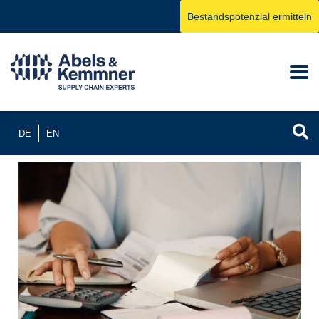
Bestandspotenzial ermitteln
DE
EN