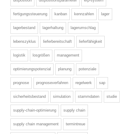
disposition
dispositionsparameter
erp-system
fertigungssteuerung
kanban
kennzahlen
lager
lagerbestand
lagerhaltung
lagerumschlag
lebenszyklus
lieferbereitschaft
lieferfähigkeit
logistik
losgrößen
management
optimierungspotenzial
planung
potenziale
prognose
prognoseverfahren
regelwerk
sap
sicherheitsbestand
simulation
stammdaten
studie
supply-chain-optimierung
supply chain
supply chain management
termintreue