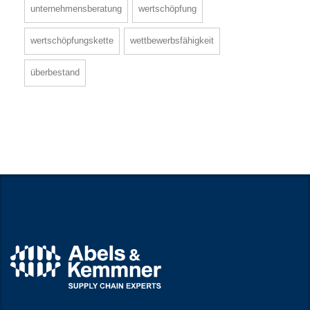
unternehmensberatung
wertschöpfung
wertschöpfungskette
wettbewerbsfähigkeit
überbestand