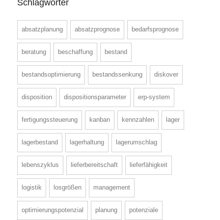
Schlagwörter
absatzplanung
absatzprognose
bedarfsprognose
beratung
beschaffung
bestand
bestandsoptimierung
bestandssenkung
diskover
disposition
dispositionsparameter
erp-system
fertigungssteuerung
kanban
kennzahlen
lager
lagerbestand
lagerhaltung
lagerumschlag
lebenszyklus
lieferbereitschaft
lieferfähigkeit
logistik
losgrößen
management
optimierungspotenzial
planung
potenziale