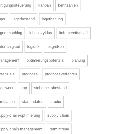
ertigungssteuerung
kanban
kennzahlen
ager
lagerbestand
lagerhaltung
agerumschlag
lebenszyklus
lieferbereitschaft
ieferfähigkeit
logistik
losgrößen
anagement
optimierungspotenzial
planung
otenziale
prognose
prognoseverfahren
egelwerk
sap
sicherheitsbestand
imulation
stammdaten
studie
upply-chain-optimierung
supply chain
upply chain management
termintreue