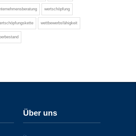
nternehmensberatung
wertschöpfung
ertschöpfungskette
wettbewerbsfähigkeit
berbestand
Über uns