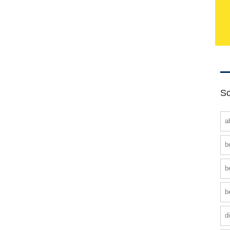
Sc
a
b
b
b
d