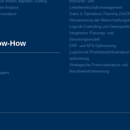
on mittels digitalem Zwilling
Bestands- und
int-Analyse
Lieferbereitschaftsmanagement
onsanalyse
Sales & Operations Planning (S&O
Aktualisierung der Wertschöpfungsk
Logistik-Controlling und Datenqualit
Integriertes Planungs- und
Steuerungsmodell
ow-How
ERP- und APS-Optimierung
Logistische Produktportfolioanalyse
optimierung
Strategische Potenzialanalyse und
Machbarkeitsbewertung
apers