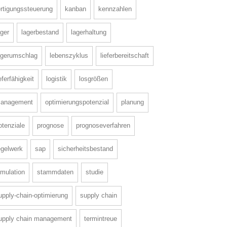
ertigungssteuerung
kanban
kennzahlen
ager
lagerbestand
lagerhaltung
agerumschlag
lebenszyklus
lieferbereitschaft
ieferfähigkeit
logistik
losgrößen
anagement
optimierungspotenzial
planung
otenziale
prognose
prognoseverfahren
egelwerk
sap
sicherheitsbestand
imulation
stammdaten
studie
upply-chain-optimierung
supply chain
upply chain management
termintreue