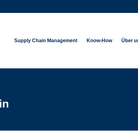
Supply Chain Management
Know-How
Über u
in