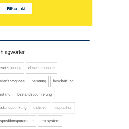
Kontakt
hlagwörter
bsatzplanung
absatzprognose
edarfsprognose
beratung
beschaffung
estand
bestandsoptimierung
estandssenkung
diskover
disposition
ispositionsparameter
erp-system