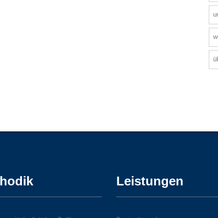
u
w
ü
hodik
Leistungen