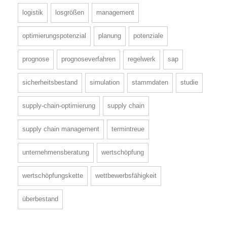
logistik
losgrößen
management
optimierungspotenzial
planung
potenziale
prognose
prognoseverfahren
regelwerk
sap
sicherheitsbestand
simulation
stammdaten
studie
supply-chain-optimierung
supply chain
supply chain management
termintreue
unternehmensberatung
wertschöpfung
wertschöpfungskette
wettbewerbsfähigkeit
überbestand