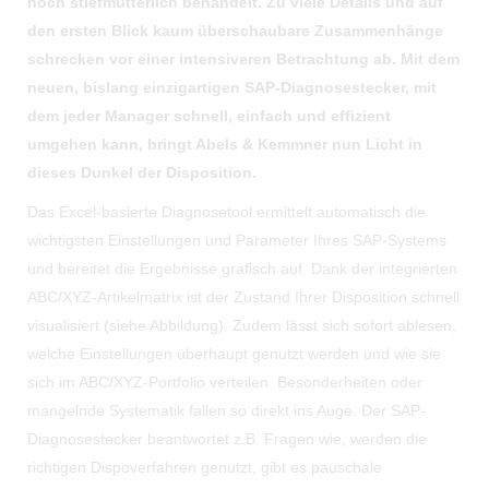
noch stiefmütterlich behandelt. Zu viele Details und auf
den ersten Blick kaum überschaubare Zusammenhänge
schrecken vor einer intensiveren Betrachtung ab. Mit dem
neuen, bislang einzigartigen SAP-Diagnosestecker, mit
dem jeder Manager schnell, einfach und effizient
umgehen kann, bringt Abels & Kemmner nun Licht in
dieses Dunkel der Disposition.
Das Excel-basierte Diagnosetool ermittelt automatisch die
wichtigsten Einstellungen und Parameter Ihres SAP-Systems
und bereitet die Ergebnisse grafisch auf. Dank der integrierten
ABC/XYZ-Artikelmatrix ist der Zustand Ihrer Disposition schnell
visualisiert (siehe Abbildung). Zudem lässt sich sofort ablesen,
welche Einstellungen überhaupt genutzt werden und wie sie
sich im ABC/XYZ-Portfolio verteilen. Besonderheiten oder
mangelnde Systematik fallen so direkt ins Auge. Der SAP-
Diagnosestecker beantwortet z.B. Fragen wie, werden die
richtigen Dispoverfahren genutzt, gibt es pauschale