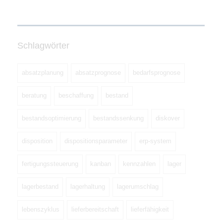
Schlagwörter
absatzplanung
absatzprognose
bedarfsprognose
beratung
beschaffung
bestand
bestandsoptimierung
bestandssenkung
diskover
disposition
dispositionsparameter
erp-system
fertigungssteuerung
kanban
kennzahlen
lager
lagerbestand
lagerhaltung
lagerumschlag
lebenszyklus
lieferbereitschaft
lieferfähigkeit