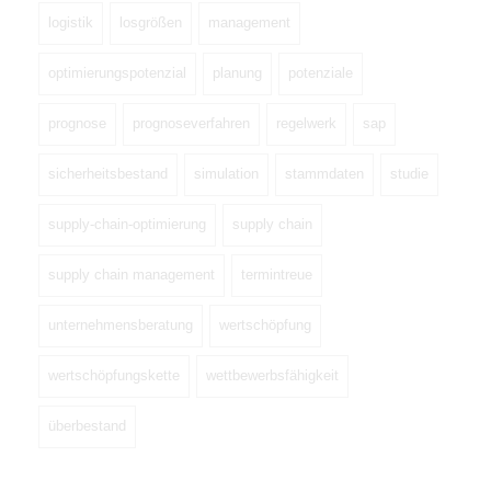
logistik
losgrößen
management
optimierungspotenzial
planung
potenziale
prognose
prognoseverfahren
regelwerk
sap
sicherheitsbestand
simulation
stammdaten
studie
supply-chain-optimierung
supply chain
supply chain management
termintreue
unternehmensberatung
wertschöpfung
wertschöpfungskette
wettbewerbsfähigkeit
überbestand