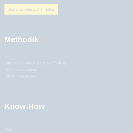
Bestandspotenzial ermitteln
Methodik
Simulation mittels digitalem Zwilling
Constraint-Analyse
Situationsanalyse
Know-How
Blog