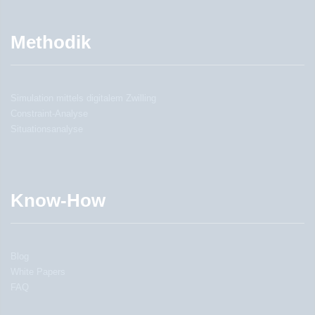
Methodik
Simulation mittels digitalem Zwilling
Constraint-Analyse
Situationsanalyse
Know-How
Blog
White Papers
FAQ