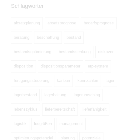
Schlagwörter
absatzplanung
absatzprognose
bedarfsprognose
beratung
beschaffung
bestand
bestandsoptimierung
bestandssenkung
diskover
disposition
dispositionsparameter
erp-system
fertigungssteuerung
kanban
kennzahlen
lager
lagerbestand
lagerhaltung
lagerumschlag
lebenszyklus
lieferbereitschaft
lieferfähigkeit
logistik
losgrößen
management
optimierungspotenzial
planung
potenziale