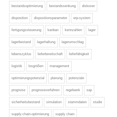
bestandsoptimierung
bestandssenkung
diskover
disposition
dispositionsparameter
erp-system
fertigungssteuerung
kanban
kennzahlen
lager
lagerbestand
lagerhaltung
lagerumschlag
lebenszyklus
lieferbereitschaft
lieferfähigkeit
logistik
losgrößen
management
optimierungspotenzial
planung
potenziale
prognose
prognoseverfahren
regelwerk
sap
sicherheitsbestand
simulation
stammdaten
studie
supply-chain-optimierung
supply chain