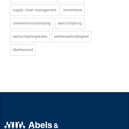
supply chain management
termintreue
unternehmensberatung
wertschöpfung
wertschöpfungskette
wettbewerbsfähigkeit
überbestand