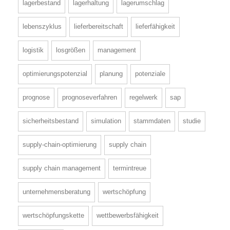
lagerbestand
lagerhaltung
lagerumschlag
lebenszyklus
lieferbereitschaft
lieferfähigkeit
logistik
losgrößen
management
optimierungspotenzial
planung
potenziale
prognose
prognoseverfahren
regelwerk
sap
sicherheitsbestand
simulation
stammdaten
studie
supply-chain-optimierung
supply chain
supply chain management
termintreue
unternehmensberatung
wertschöpfung
wertschöpfungskette
wettbewerbsfähigkeit