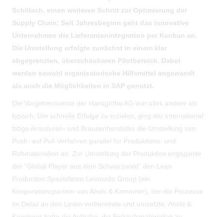
Schiltach, einen weiteren Schritt zur Optimierung der
Supply Chain: Seit Jahresbeginn geht das innovative
Unternehmen die Lieferantenintegration per Kanban an.
Die Umstellung erfolgte zunächst in einem klar
abgegrenzten, überschaubaren Pilotbereich. Dabei
werden sowohl organisatorische Hilfsmittel angewandt
als auch die Möglichkeiten in SAP genutzt.
Die Vorgehensweise der Hansgrohe AG war alles andere als
typisch: Um schnelle Erfolge zu erzielen, ging der international
tätige Armaturen- und Brausenhersteller die Umstellung von
Push- auf Pull-Verfahren parallel für Produktions- und
Rohmaterialien an. Zur Umstellung der Produktion engagierte
der “Global Player aus dem Schwarzwald” den Lean
Production Spezialisten Leonardo Group (ein
Kooperationspartner von Abels & Kemmner), der die Prozesse
im Detail an den Linien vorbereitete und umsetzte. Abels &
Kemmner hatte die Aufgabe, die Einkaufsmaterialien zu