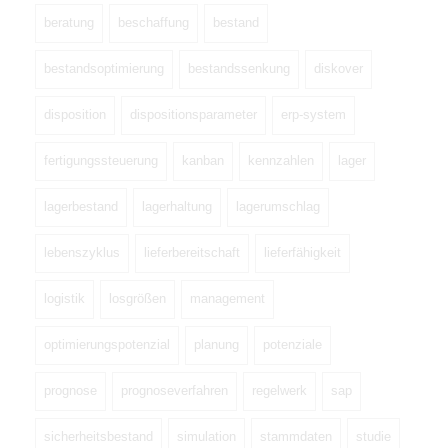
beratung
beschaffung
bestand
bestandsoptimierung
bestandssenkung
diskover
disposition
dispositionsparameter
erp-system
fertigungssteuerung
kanban
kennzahlen
lager
lagerbestand
lagerhaltung
lagerumschlag
lebenszyklus
lieferbereitschaft
lieferfähigkeit
logistik
losgrößen
management
optimierungspotenzial
planung
potenziale
prognose
prognoseverfahren
regelwerk
sap
sicherheitsbestand
simulation
stammdaten
studie