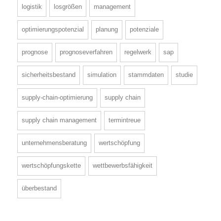
logistik
losgrößen
management
optimierungspotenzial
planung
potenziale
prognose
prognoseverfahren
regelwerk
sap
sicherheitsbestand
simulation
stammdaten
studie
supply-chain-optimierung
supply chain
supply chain management
termintreue
unternehmensberatung
wertschöpfung
wertschöpfungskette
wettbewerbsfähigkeit
überbestand