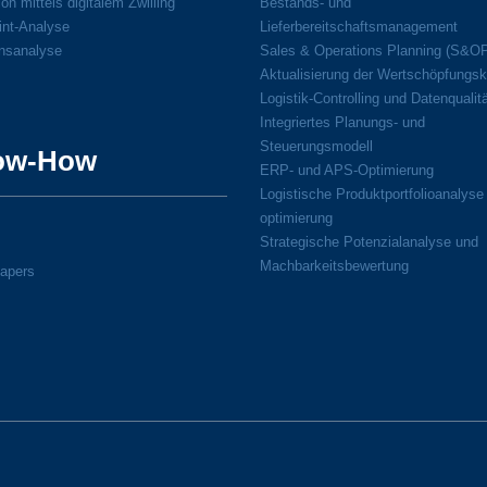
on mittels digitalem Zwilling
Bestands- und
int-Analyse
Lieferbereitschaftsmanagement
onsanalyse
Sales & Operations Planning (S&O
Aktualisierung der Wertschöpfungsk
Logistik-Controlling und Datenqualit
Integriertes Planungs- und
Steuerungsmodell
ow-How
ERP- und APS-Optimierung
Logistische Produktportfolioanalyse
optimierung
Strategische Potenzialanalyse und
Machbarkeitsbewertung
apers