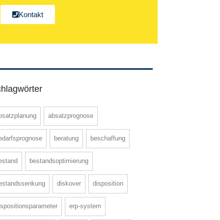
Kontakt
hlagwörter
bsatzplanung
absatzprognose
edarfsprognose
beratung
beschaffung
estand
bestandsoptimierung
estandssenkung
diskover
disposition
ispositionsparameter
erp-system