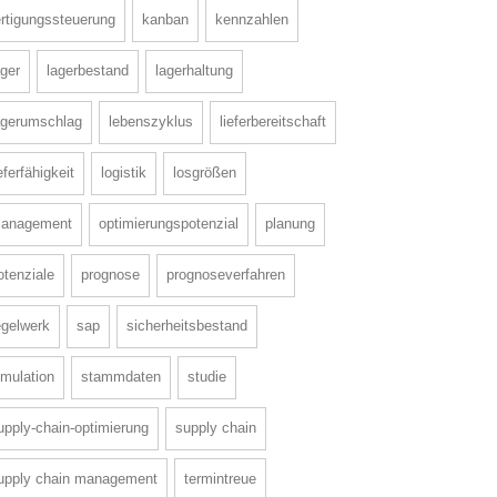
ertigungssteuerung
kanban
kennzahlen
ager
lagerbestand
lagerhaltung
agerumschlag
lebenszyklus
lieferbereitschaft
ieferfähigkeit
logistik
losgrößen
anagement
optimierungspotenzial
planung
otenziale
prognose
prognoseverfahren
egelwerk
sap
sicherheitsbestand
imulation
stammdaten
studie
upply-chain-optimierung
supply chain
upply chain management
termintreue