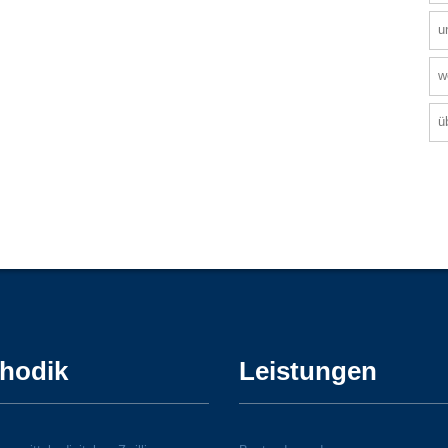
u
w
ü
hodik
Leistungen