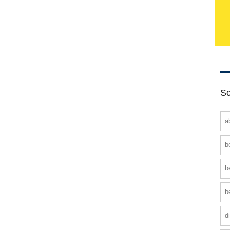
Sc
a
b
b
b
d