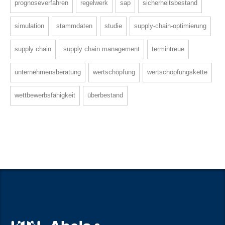
prognoseverfahren
regelwerk
sap
sicherheitsbestand
simulation
stammdaten
studie
supply-chain-optimierung
supply chain
supply chain management
termintreue
unternehmensberatung
wertschöpfung
wertschöpfungskette
wettbewerbsfähigkeit
überbestand