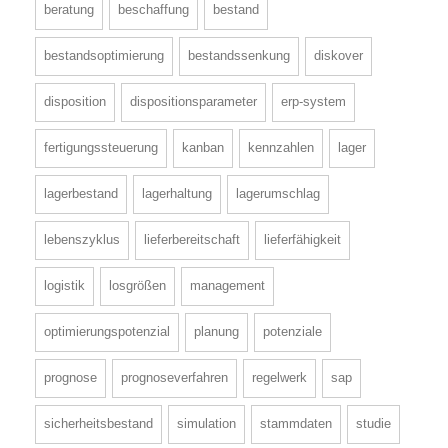
beratung
beschaffung
bestand
bestandsoptimierung
bestandssenkung
diskover
disposition
dispositionsparameter
erp-system
fertigungssteuerung
kanban
kennzahlen
lager
lagerbestand
lagerhaltung
lagerumschlag
lebenszyklus
lieferbereitschaft
lieferfähigkeit
logistik
losgrößen
management
optimierungspotenzial
planung
potenziale
prognose
prognoseverfahren
regelwerk
sap
sicherheitsbestand
simulation
stammdaten
studie