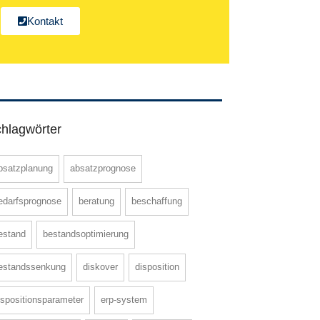
Kontakt
hlagwörter
bsatzplanung
absatzprognose
edarfsprognose
beratung
beschaffung
estand
bestandsoptimierung
estandssenkung
diskover
disposition
ispositionsparameter
erp-system