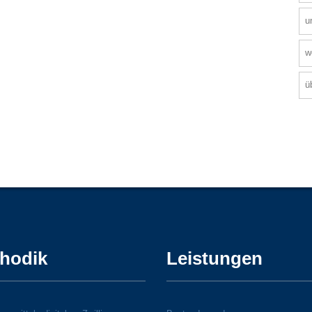
u
w
ü
hodik
Leistungen