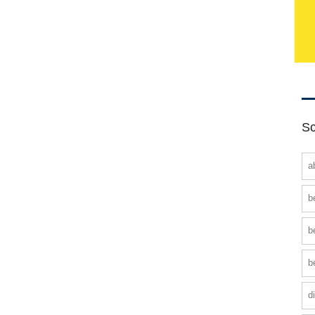
Sc
a
b
b
b
d