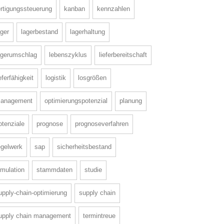
ertigungssteuerung
kanban
kennzahlen
ager
lagerbestand
lagerhaltung
agerumschlag
lebenszyklus
lieferbereitschaft
ieferfähigkeit
logistik
losgrößen
anagement
optimierungspotenzial
planung
otenziale
prognose
prognoseverfahren
egelwerk
sap
sicherheitsbestand
imulation
stammdaten
studie
upply-chain-optimierung
supply chain
upply chain management
termintreue