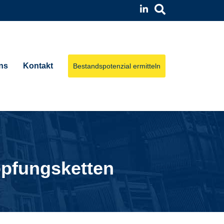
ns
Kontakt
Bestandspotenzial ermitteln
öpfungsketten