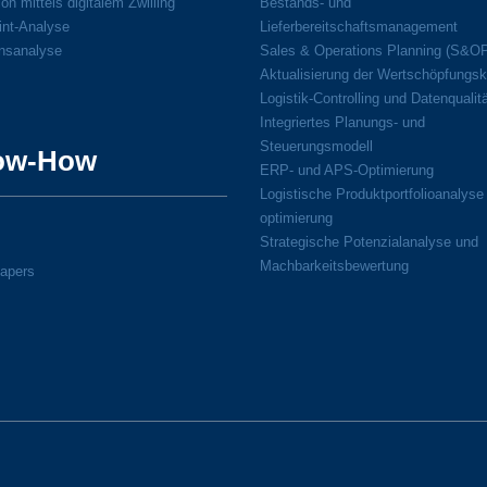
on mittels digitalem Zwilling
Bestands- und
int-Analyse
Lieferbereitschaftsmanagement
onsanalyse
Sales & Operations Planning (S&O
Aktualisierung der Wertschöpfungsk
Logistik-Controlling und Datenqualit
Integriertes Planungs- und
Steuerungsmodell
ow-How
ERP- und APS-Optimierung
Logistische Produktportfolioanalyse
optimierung
Strategische Potenzialanalyse und
Machbarkeitsbewertung
apers