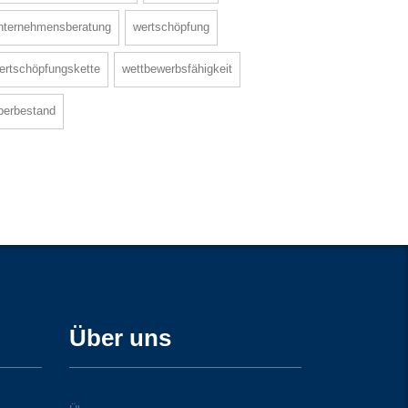
nternehmensberatung
wertschöpfung
ertschöpfungskette
wettbewerbsfähigkeit
berbestand
Über uns