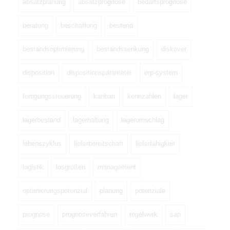
absatzplanung
absatzprognose
bedarfsprognose
beratung
beschaffung
bestand
bestandsoptimierung
bestandssenkung
diskover
disposition
dispositionsparameter
erp-system
fertigungssteuerung
kanban
kennzahlen
lager
lagerbestand
lagerhaltung
lagerumschlag
lebenszyklus
lieferbereitschaft
lieferfähigkeit
logistik
losgrößen
management
optimierungspotenzial
planung
potenziale
prognose
prognoseverfahren
regelwerk
sap