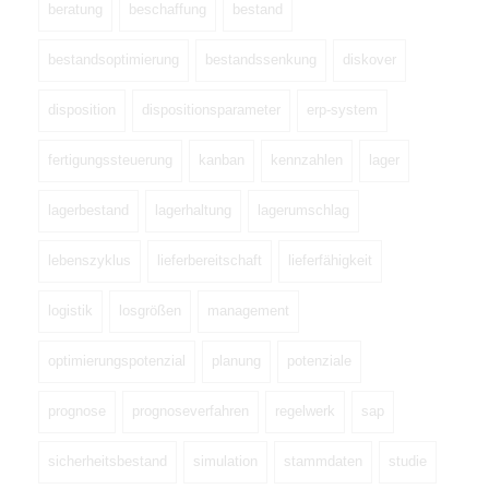
beratung
beschaffung
bestand
bestandsoptimierung
bestandssenkung
diskover
disposition
dispositionsparameter
erp-system
fertigungssteuerung
kanban
kennzahlen
lager
lagerbestand
lagerhaltung
lagerumschlag
lebenszyklus
lieferbereitschaft
lieferfähigkeit
logistik
losgrößen
management
optimierungspotenzial
planung
potenziale
prognose
prognoseverfahren
regelwerk
sap
sicherheitsbestand
simulation
stammdaten
studie