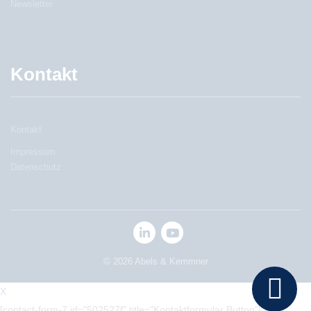
Newsletter
Kontakt
Kontakt
Impressum
Datenschutz
© 2026 Abels & Kemmner
X
[contact-form-7 id="502527f" title="Kontaktformular Button"]