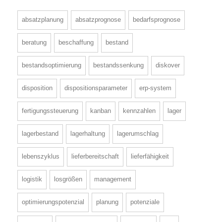
absatzplanung
absatzprognose
bedarfsprognose
beratung
beschaffung
bestand
bestandsoptimierung
bestandssenkung
diskover
disposition
dispositionsparameter
erp-system
fertigungssteuerung
kanban
kennzahlen
lager
lagerbestand
lagerhaltung
lagerumschlag
lebenszyklus
lieferbereitschaft
lieferfähigkeit
logistik
losgrößen
management
optimierungspotenzial
planung
potenziale