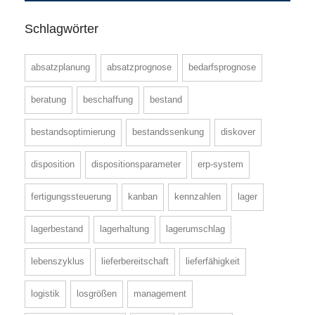
Schlagwörter
absatzplanung
absatzprognose
bedarfsprognose
beratung
beschaffung
bestand
bestandsoptimierung
bestandssenkung
diskover
disposition
dispositionsparameter
erp-system
fertigungssteuerung
kanban
kennzahlen
lager
lagerbestand
lagerhaltung
lagerumschlag
lebenszyklus
lieferbereitschaft
lieferfähigkeit
logistik
losgrößen
management