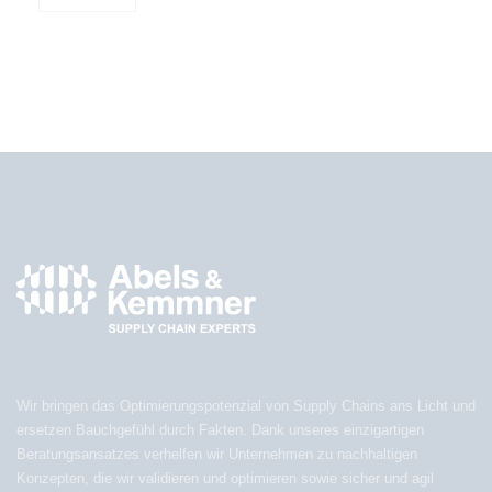
Wir bringen das Optimierungspotenzial von Supply Chains ans Licht und
ersetzen Bauchgefühl durch Fakten. Dank unseres einzigartigen
Beratungsansatzes verhelfen wir Unternehmen zu nachhaltigen
Konzepten, die wir validieren und optimieren sowie sicher und agil