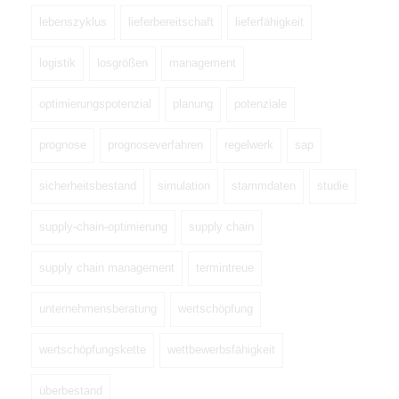
lebenszyklus
lieferbereitschaft
lieferfähigkeit
logistik
losgrößen
management
optimierungspotenzial
planung
potenziale
prognose
prognoseverfahren
regelwerk
sap
sicherheitsbestand
simulation
stammdaten
studie
supply-chain-optimierung
supply chain
supply chain management
termintreue
unternehmensberatung
wertschöpfung
wertschöpfungskette
wettbewerbsfähigkeit
überbestand